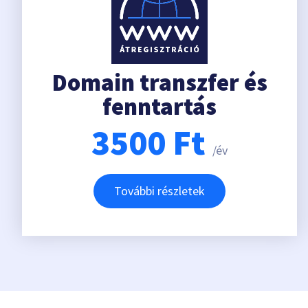
Domain transzfer és
fenntartás
3500
Ft
/év
További részletek