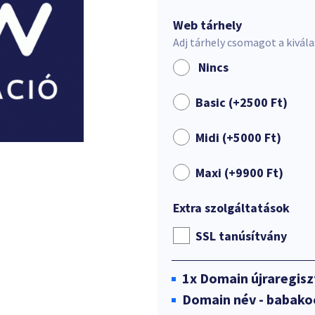
Web tárhely
Adj tárhely csomagot a kivál
Nincs
Basic (+
2500
Ft
)
Midi (+
5000
Ft
)
Maxi (+
9900
Ft
)
Extra szolgáltatások
SSL tanúsítvány
1x
Domain újraregisz
Domain név - babako