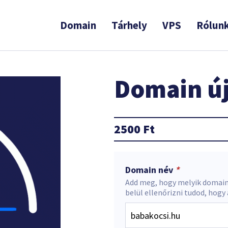
Domain
Tárhely
VPS
Rólun
Domain új
2500
Ft
Domain név
*
Add meg, hogy melyik domain
belül ellenőrizni tudod, hogy