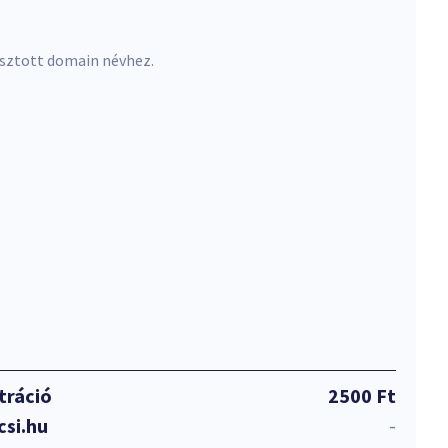
asztott domain névhez.
tráció
2500 Ft
csi.hu
-