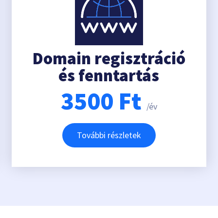
Domain regisztráció
és fenntartás
3500
Ft
/év
További részletek