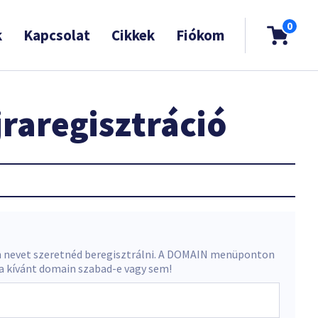
0
k
Kapcsolat
Cikkek
Fiókom
raregisztráció
 nevet szeretnéd beregisztrálni. A DOMAIN menüponton
 a kívánt domain szabad-e vagy sem!