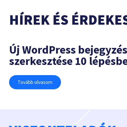
HÍREK ÉS ÉRDEKE
Új WordPress bejegyzé
szerkesztése 10 lépésb
Tovább olvasom