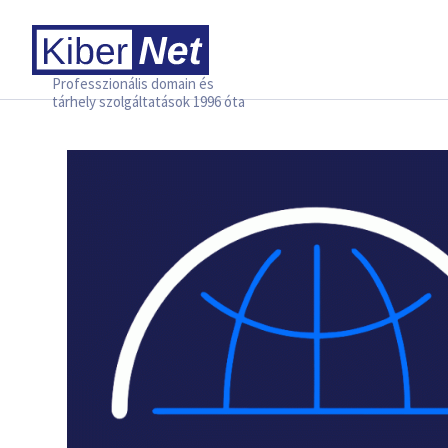
Professzionális domain és
tárhely szolgáltatások 1996 óta