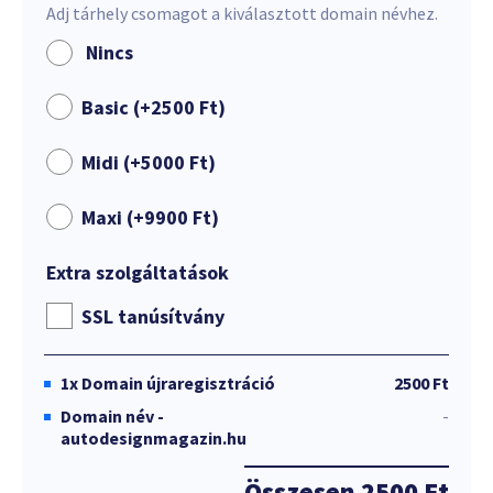
Adj tárhely csomagot a kiválasztott domain névhez.
Nincs
Basic (+
2500
Ft
)
Midi (+
5000
Ft
)
Maxi (+
9900
Ft
)
Extra szolgáltatások
SSL tanúsítvány
1x
Domain újraregisztráció
2500 Ft
Domain név -
-
autodesignmagazin.hu
Összesen
2500 Ft