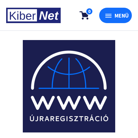
0
MENÜ