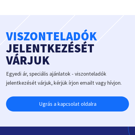
VISZONTELADÓK
JELENTKEZÉSÉT
VÁRJUK
Egyedi ár, speciális ajánlatok - viszonteladók
jelentkezését várjuk, kérjük írjon emailt vagy hívjon.
Ugrás a kapcsolat oldalra