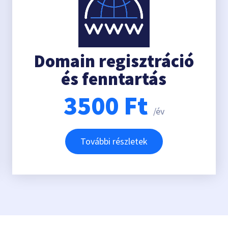
Domain regisztráció
és fenntartás
3500
Ft
/év
További részletek