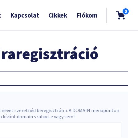
0
k
Kapcsolat
Cikkek
Fiókom
raregisztráció
 nevet szeretnéd beregisztrálni. A DOMAIN menüponton
 a kívánt domain szabad-e vagy sem!