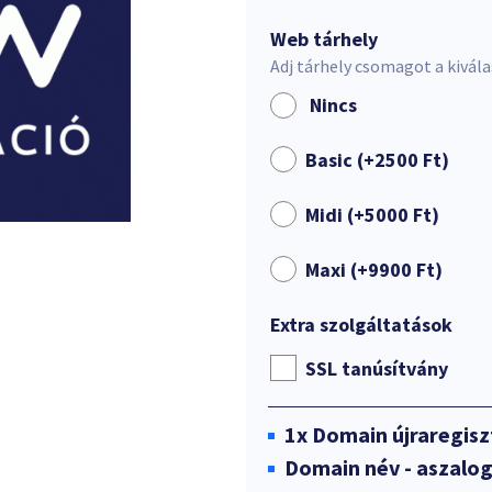
Web tárhely
Adj tárhely csomagot a kivál
Nincs
Basic (+
2500
Ft
)
Midi (+
5000
Ft
)
Maxi (+
9900
Ft
)
Extra szolgáltatások
SSL tanúsítvány
1x
Domain újraregisz
Domain név - aszalo