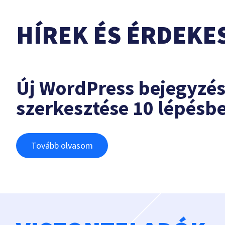
HÍREK ÉS ÉRDEKE
Új WordPress bejegyzé
szerkesztése 10 lépésb
Tovább olvasom