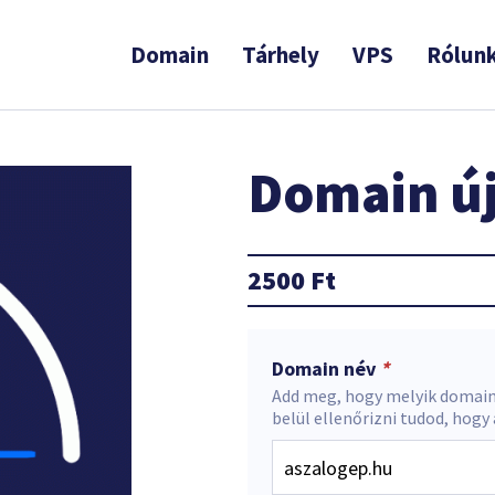
Domain
Tárhely
VPS
Rólun
Domain új
2500
Ft
Domain név
*
Add meg, hogy melyik domain
belül ellenőrizni tudod, hogy