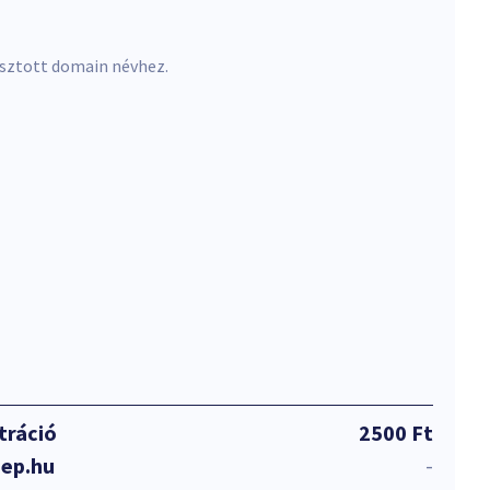
asztott domain névhez.
tráció
2500 Ft
gep.hu
-