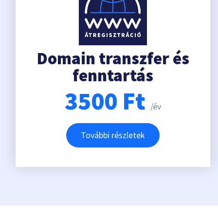
Domain transzfer és
fenntartás
3500
Ft
/év
További részletek