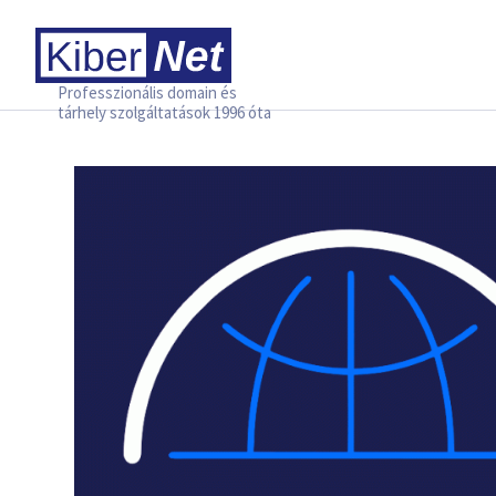
Professzionális domain és
tárhely szolgáltatások 1996 óta