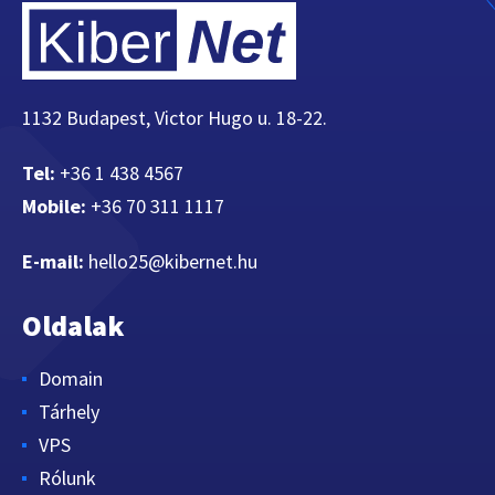
1132 Budapest, Victor Hugo u. 18-22.
Tel:
+36 1 438 4567
Mobile:
+36 70 311 1117
E-mail:
hello25@kibernet.hu
Oldalak
Domain
Tárhely
VPS
Rólunk