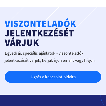
VISZONTELADÓK
JELENTKEZÉSÉT
VÁRJUK
Egyedi ár, speciális ajánlatok - viszonteladók
jelentkezését várjuk, kérjük írjon emailt vagy hívjon.
Ugrás a kapcsolat oldalra