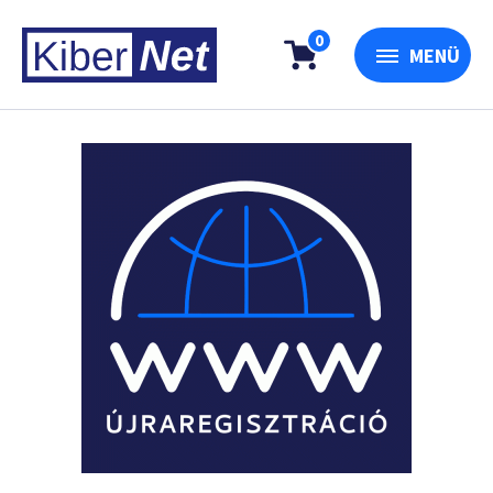
0
MENÜ