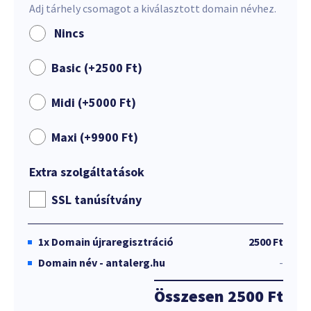
Adj tárhely csomagot a kiválasztott domain névhez.
Nincs
Basic (+
2500
Ft
)
Midi (+
5000
Ft
)
Maxi (+
9900
Ft
)
Extra szolgáltatások
SSL tanúsítvány
1x
Domain újraregisztráció
2500 Ft
Domain név - antalerg.hu
-
Összesen
2500 Ft