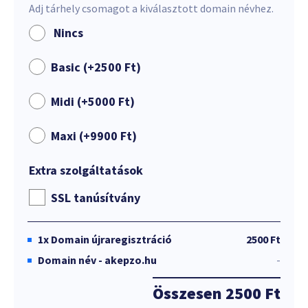
Adj tárhely csomagot a kiválasztott domain névhez.
Nincs
Basic (+
2500
Ft
)
Midi (+
5000
Ft
)
Maxi (+
9900
Ft
)
Extra szolgáltatások
SSL tanúsítvány
1x
Domain újraregisztráció
2500 Ft
Domain név - akepzo.hu
-
Összesen
2500 Ft