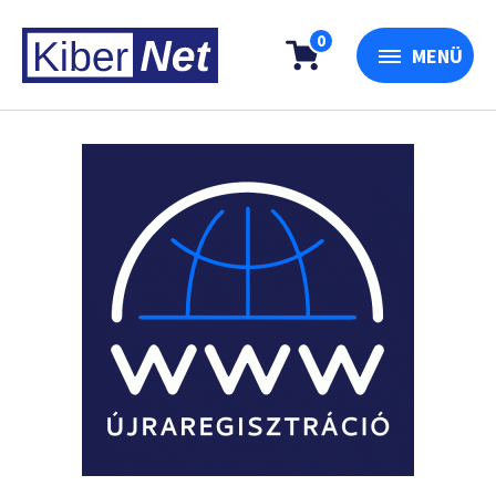
0
MENÜ