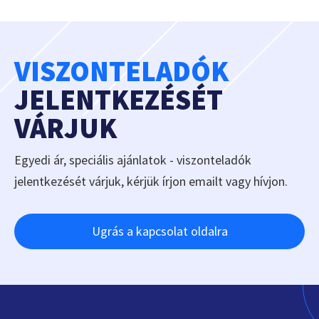
VISZONTELADÓK
JELENTKEZÉSÉT
VÁRJUK
Egyedi ár, speciális ajánlatok - viszonteladók
jelentkezését várjuk, kérjük írjon emailt vagy hívjon.
Ugrás a kapcsolat oldalra