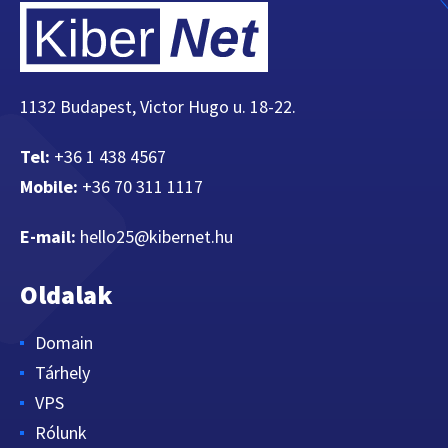
1132 Budapest, Victor Hugo u. 18-22.
Tel:
+36 1 438 4567
Mobile:
+36 70 311 1117
E-mail:
hello25@kibernet.hu
Oldalak
Domain
Tárhely
VPS
Rólunk