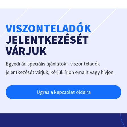
VISZONTELADÓK
JELENTKEZÉSÉT
VÁRJUK
Egyedi ár, speciális ajánlatok - viszonteladók
jelentkezését várjuk, kérjük írjon emailt vagy hívjon.
Ugrás a kapcsolat oldalra