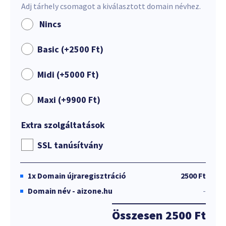
Adj tárhely csomagot a kiválasztott domain névhez.
Nincs
Basic (+
2500
Ft
)
Midi (+
5000
Ft
)
Maxi (+
9900
Ft
)
Extra szolgáltatások
SSL tanúsítvány
1x
Domain újraregisztráció
2500 Ft
Domain név - aizone.hu
-
Összesen
2500 Ft