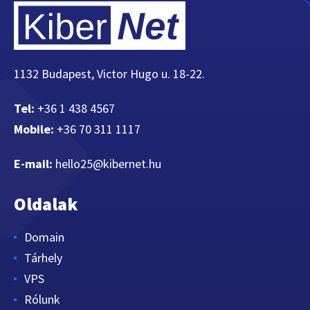
1132 Budapest, Victor Hugo u. 18-22.
Tel:
+36 1 438 4567
Mobile:
+36 70 311 1117
E-mail:
hello25@kibernet.hu
Oldalak
Domain
Tárhely
VPS
Rólunk