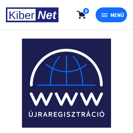
0
MENÜ