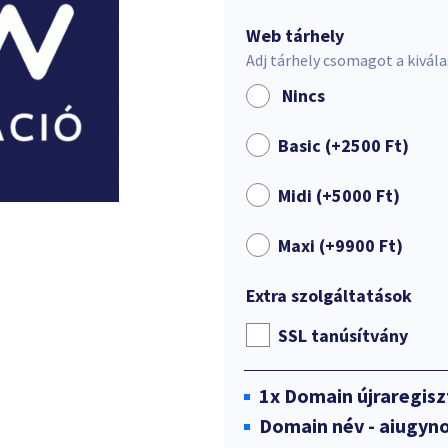
Web tárhely
Adj tárhely csomagot a kivál
Nincs
Basic (+
2500
Ft
)
Midi (+
5000
Ft
)
Maxi (+
9900
Ft
)
Extra szolgáltatások
SSL tanúsítvány
1x
Domain újraregisz
Domain név - aiugyn