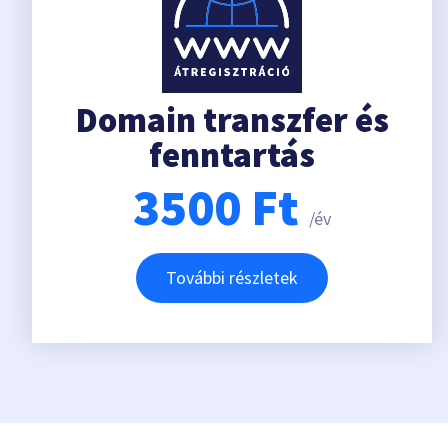
Domain transzfer és
fenntartás
3500
Ft
/év
További részletek