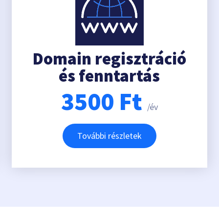
Domain regisztráció
és fenntartás
3500
Ft
/év
További részletek