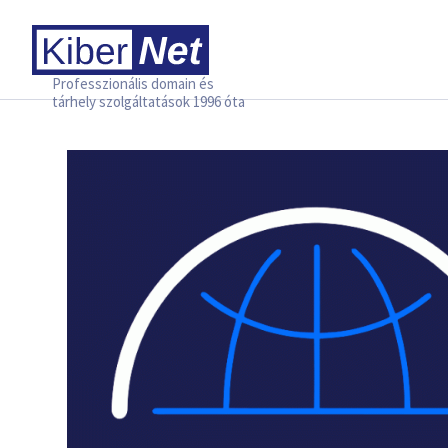
Professzionális domain és
tárhely szolgáltatások 1996 óta