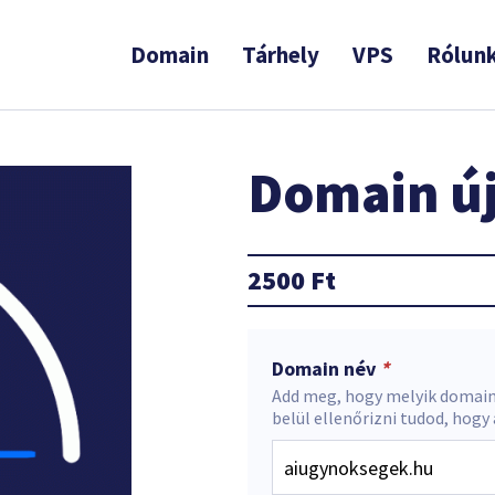
Domain
Tárhely
VPS
Rólun
Domain új
2500
Ft
Domain név
*
Add meg, hogy melyik domain
belül ellenőrizni tudod, hogy