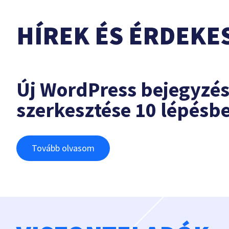
HÍREK ÉS ÉRDEKE
Új WordPress bejegyzé
szerkesztése 10 lépésb
Tovább olvasom