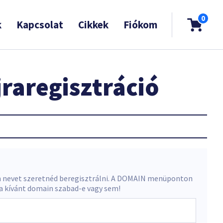
0
k
Kapcsolat
Cikkek
Fiókom
raregisztráció
 nevet szeretnéd beregisztrálni. A DOMAIN menüponton
 a kívánt domain szabad-e vagy sem!