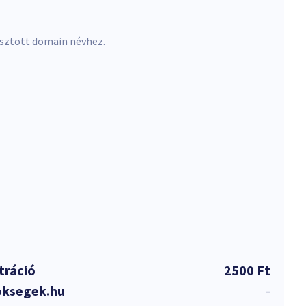
asztott domain névhez.
tráció
2500 Ft
oksegek.hu
-