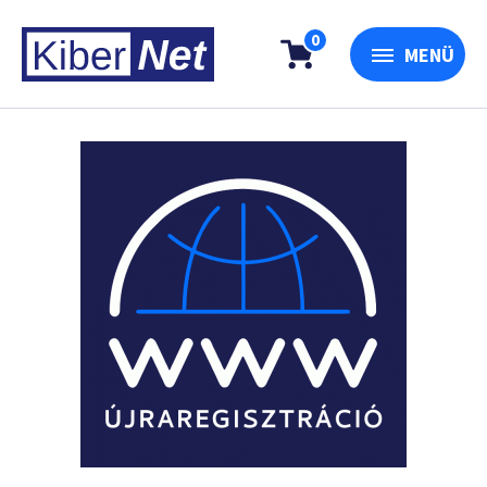
0
MENÜ