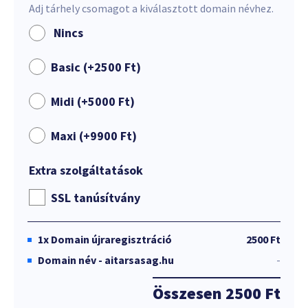
Adj tárhely csomagot a kiválasztott domain névhez.
Nincs
Basic (+
2500
Ft
)
Midi (+
5000
Ft
)
Maxi (+
9900
Ft
)
Extra szolgáltatások
SSL tanúsítvány
1x
Domain újraregisztráció
2500 Ft
Domain név - aitarsasag.hu
-
Összesen
2500 Ft