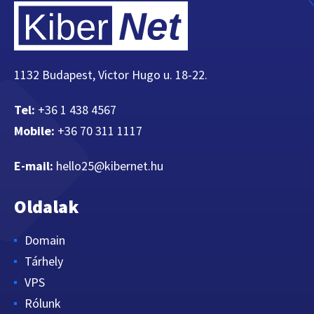
1132 Budapest, Victor Hugo u. 18-22.
Tel:
+36 1 438 4567
Mobile:
+36 70 311 1117
E-mail:
hello25@kibernet.hu
Oldalak
Domain
Tárhely
VPS
Rólunk