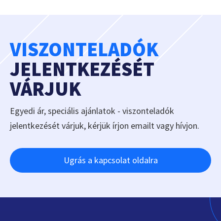
VISZONTELADÓK
JELENTKEZÉSÉT
VÁRJUK
Egyedi ár, speciális ajánlatok - viszonteladók
jelentkezését várjuk, kérjük írjon emailt vagy hívjon.
Ugrás a kapcsolat oldalra