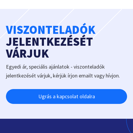
VISZONTELADÓK
JELENTKEZÉSÉT
VÁRJUK
Egyedi ár, speciális ajánlatok - viszonteladók
jelentkezését várjuk, kérjük írjon emailt vagy hívjon.
Ugrás a kapcsolat oldalra