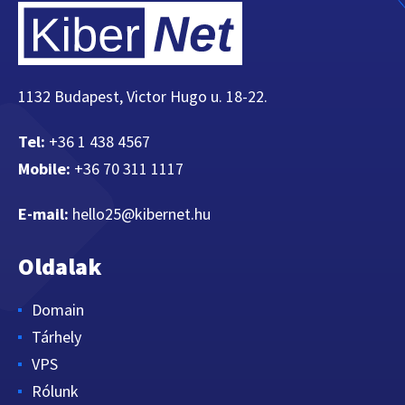
1132 Budapest, Victor Hugo u. 18-22.
Tel:
+36 1 438 4567
Mobile:
+36 70 311 1117
E-mail:
hello25@kibernet.hu
Oldalak
Domain
Tárhely
VPS
Rólunk