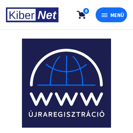
0
MENÜ