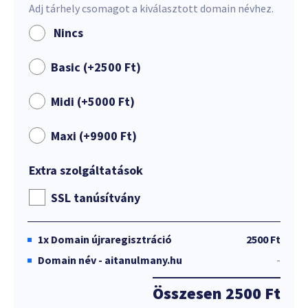
Adj tárhely csomagot a kiválasztott domain névhez.
Nincs
Basic (+
2500
Ft
)
Midi (+
5000
Ft
)
Maxi (+
9900
Ft
)
Extra szolgáltatások
SSL tanúsítvány
1x
Domain újraregisztráció
2500 Ft
Domain név - aitanulmany.hu
-
Összesen
2500 Ft