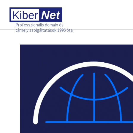
Professzionális domain és
tárhely szolgáltatások 1996 óta