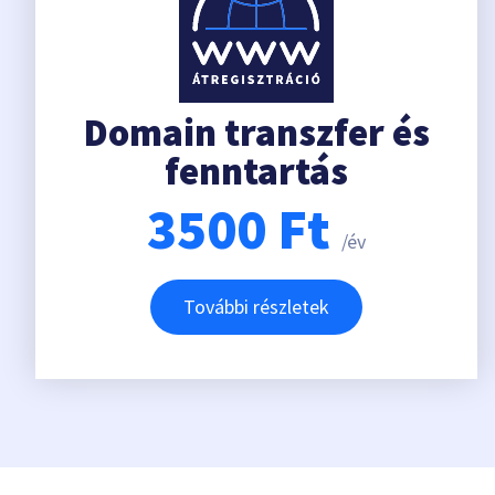
Domain transzfer és
fenntartás
3500
Ft
/év
További részletek