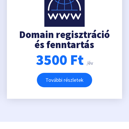
Domain regisztráció
és fenntartás
3500
Ft
/év
További részletek