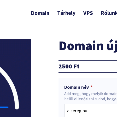
Domain
Tárhely
VPS
Rólun
Domain új
2500
Ft
Domain név
*
Add meg, hogy melyik domain
belül ellenőrizni tudod, hogy