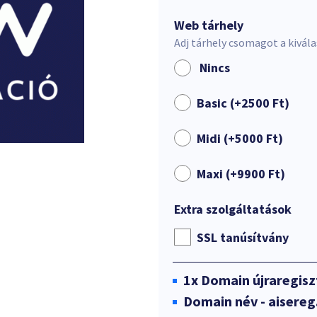
Web tárhely
Adj tárhely csomagot a kivál
Nincs
Basic (+
2500
Ft
)
Midi (+
5000
Ft
)
Maxi (+
9900
Ft
)
Extra szolgáltatások
SSL tanúsítvány
1x
Domain újraregisz
Domain név - aisereg