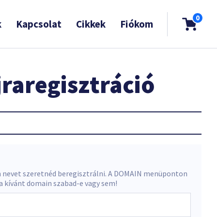
0
k
Kapcsolat
Cikkek
Fiókom
raregisztráció
 nevet szeretnéd beregisztrálni. A DOMAIN menüponton
 a kívánt domain szabad-e vagy sem!