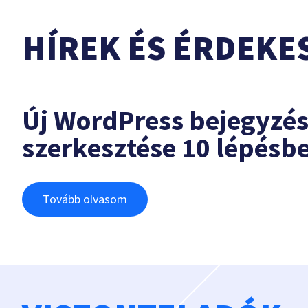
HÍREK ÉS ÉRDEKE
Új WordPress bejegyzé
szerkesztése 10 lépésb
Tovább olvasom