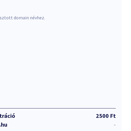
asztott domain névhez.
tráció
2500 Ft
.hu
-