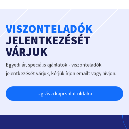
VISZONTELADÓK
JELENTKEZÉSÉT
VÁRJUK
Egyedi ár, speciális ajánlatok - viszonteladók
jelentkezését várjuk, kérjük írjon emailt vagy hívjon.
Ugrás a kapcsolat oldalra