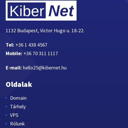
1132 Budapest, Victor Hugo u. 18-22.
Tel:
+36 1 438 4567
Mobile:
+36 70 311 1117
E-mail:
hello25@kibernet.hu
Oldalak
Domain
Tárhely
VPS
Rólunk