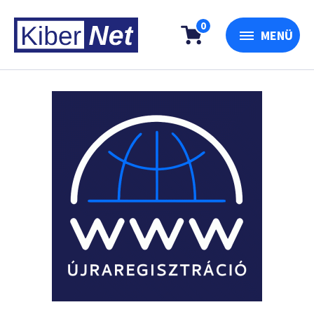
0
MENÜ