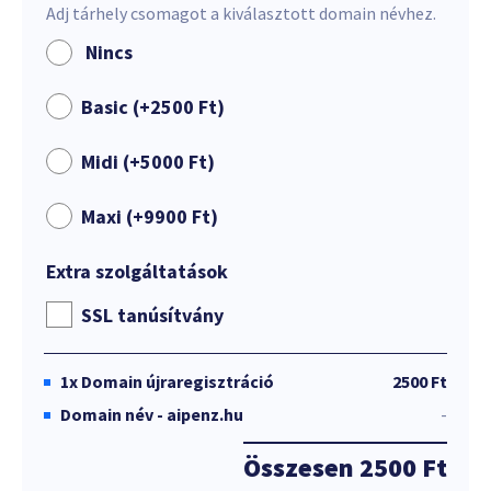
Adj tárhely csomagot a kiválasztott domain névhez.
Nincs
Basic (+
2500
Ft
)
Midi (+
5000
Ft
)
Maxi (+
9900
Ft
)
Extra szolgáltatások
SSL tanúsítvány
1x
Domain újraregisztráció
2500 Ft
Domain név - aipenz.hu
-
Összesen
2500 Ft