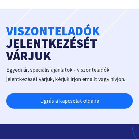
VISZONTELADÓK
JELENTKEZÉSÉT
VÁRJUK
Egyedi ár, speciális ajánlatok - viszonteladók
jelentkezését várjuk, kérjük írjon emailt vagy hívjon.
Ugrás a kapcsolat oldalra