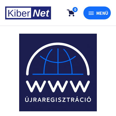
0
MENÜ