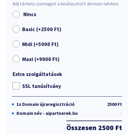
Adj tárhely csomagot a kiválasztott domain névhez.
Nincs
Basic (+
2500
Ft
)
Midi (+
5000
Ft
)
Maxi (+
9900
Ft
)
Extra szolgáltatások
SSL tanúsítvány
1x
Domain újraregisztráció
2500 Ft
Domain név - aipartnerek.hu
-
Összesen
2500 Ft