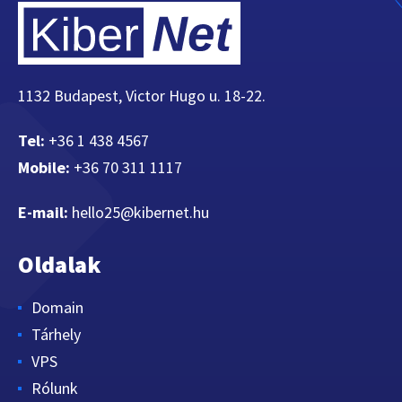
1132 Budapest, Victor Hugo u. 18-22.
Tel:
+36 1 438 4567
Mobile:
+36 70 311 1117
E-mail:
hello25@kibernet.hu
Oldalak
Domain
Tárhely
VPS
Rólunk