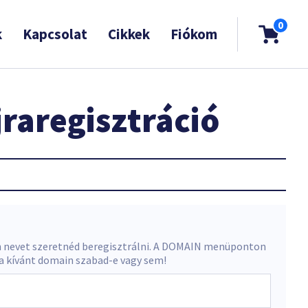
0
k
Kapcsolat
Cikkek
Fiókom
raregisztráció
 nevet szeretnéd beregisztrálni. A DOMAIN menüponton
 a kívánt domain szabad-e vagy sem!