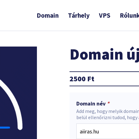
Domain
Tárhely
VPS
Rólun
Domain új
2500
Ft
Domain név
*
Add meg, hogy melyik domain
belül ellenőrizni tudod, hogy