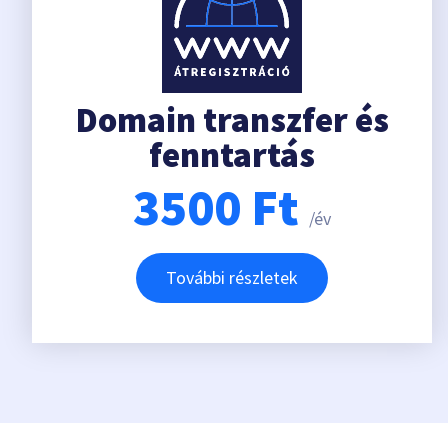
Domain transzfer és
fenntartás
3500
Ft
/év
További részletek