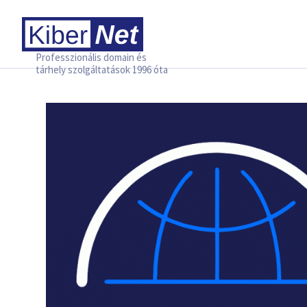
Professzionális domain és
tárhely szolgáltatások 1996 óta