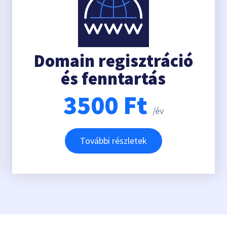
Domain regisztráció
és fenntartás
3500
Ft
/év
További részletek