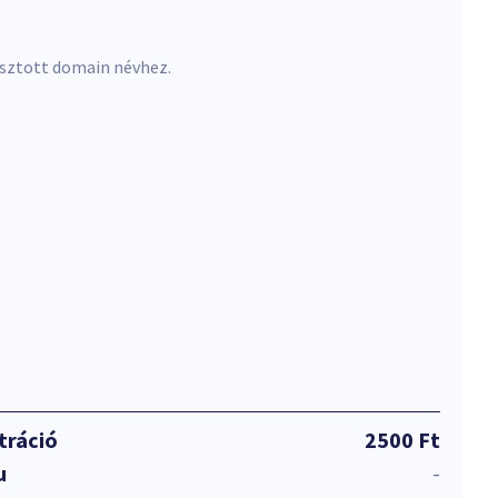
asztott domain névhez.
tráció
2500 Ft
u
-