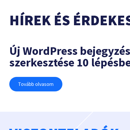
HÍREK ÉS ÉRDEKE
Új WordPress bejegyzé
szerkesztése 10 lépésb
Tovább olvasom