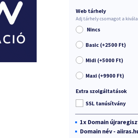
Web tárhely
Adj tárhely csomagot a kivál
Nincs
Basic (+
2500
Ft
)
Midi (+
5000
Ft
)
Maxi (+
9900
Ft
)
Extra szolgáltatások
SSL tanúsítvány
1x
Domain újraregisz
Domain név - aiiras.h