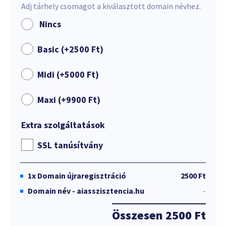
Adj tárhely csomagot a kiválasztott domain névhez.
Nincs
Basic (+
2500
Ft
)
Midi (+
5000
Ft
)
Maxi (+
9900
Ft
)
Extra szolgáltatások
SSL tanúsítvány
1x
Domain újraregisztráció
2500 Ft
Domain név - aiasszisztencia.hu
-
Összesen
2500 Ft