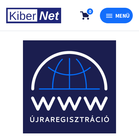
0
MENÜ