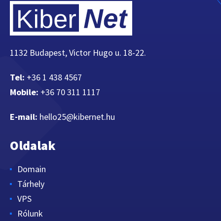
1132 Budapest, Victor Hugo u. 18-22.
Tel:
+36 1 438 4567
Mobile:
+36 70 311 1117
E-mail:
hello25@kibernet.hu
Oldalak
Domain
Tárhely
VPS
Rólunk