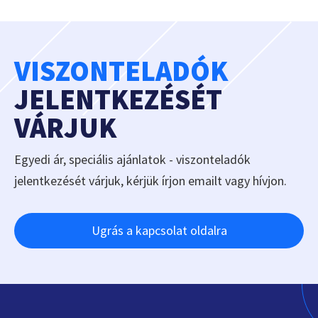
VISZONTELADÓK
JELENTKEZÉSÉT
VÁRJUK
Egyedi ár, speciális ajánlatok - viszonteladók
jelentkezését várjuk, kérjük írjon emailt vagy hívjon.
Ugrás a kapcsolat oldalra