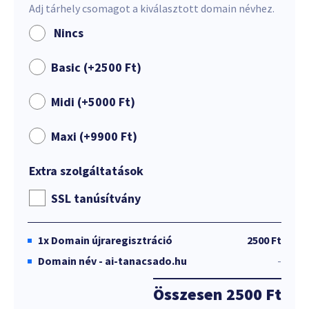
Adj tárhely csomagot a kiválasztott domain névhez.
Nincs
Basic (+
2500
Ft
)
Midi (+
5000
Ft
)
Maxi (+
9900
Ft
)
Extra szolgáltatások
SSL tanúsítvány
1x
Domain újraregisztráció
2500 Ft
Domain név - ai-tanacsado.hu
-
Összesen
2500 Ft