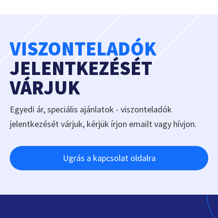
VISZONTELADÓK
JELENTKEZÉSÉT
VÁRJUK
Egyedi ár, speciális ajánlatok - viszonteladók
jelentkezését várjuk, kérjük írjon emailt vagy hívjon.
Ugrás a kapcsolat oldalra