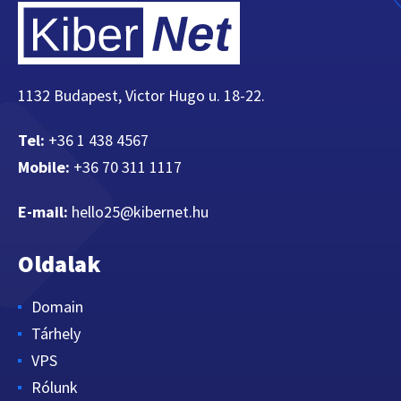
1132 Budapest, Victor Hugo u. 18-22.
Tel:
+36 1 438 4567
Mobile:
+36 70 311 1117
E-mail:
hello25@kibernet.hu
Oldalak
Domain
Tárhely
VPS
Rólunk