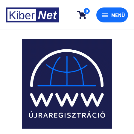
0
MENÜ