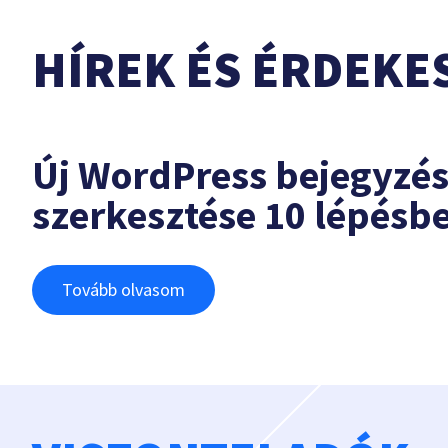
HÍREK ÉS ÉRDEKE
Új WordPress bejegyzé
szerkesztése 10 lépésb
Tovább olvasom