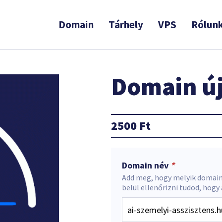
Domain
Tárhely
VPS
Rólun
Domain új
2500
Ft
Domain név
*
Add meg, hogy melyik domain
belül ellenőrizni tudod, hogy