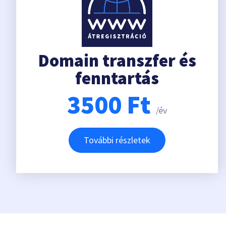
Domain transzfer és
fenntartás
3500
Ft
/év
További részletek