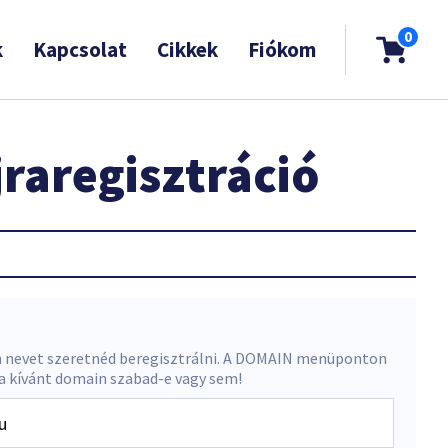
0
k
Kapcsolat
Cikkek
Fiókom
raregisztráció
 nevet szeretnéd beregisztrálni. A DOMAIN menüponton
 a kívánt domain szabad-e vagy sem!