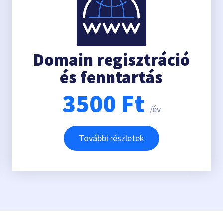
Domain regisztráció
és fenntartás
3500
Ft
/év
További részletek