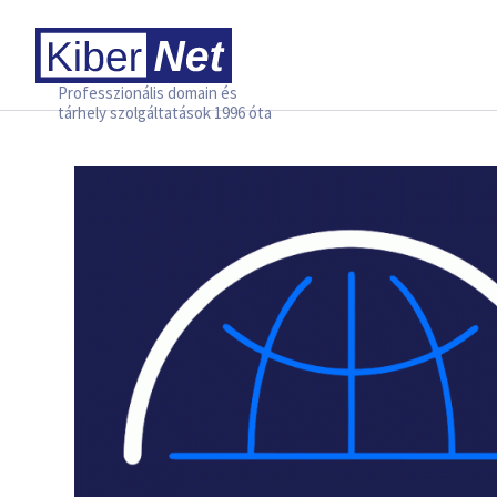
Professzionális domain és
tárhely szolgáltatások 1996 óta