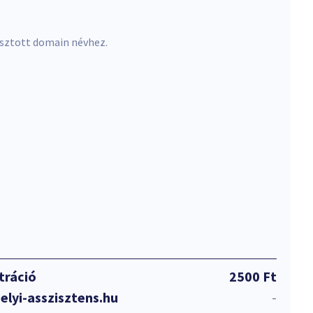
asztott domain névhez.
tráció
2500 Ft
elyi-asszisztens.hu
-