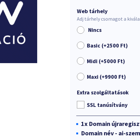
Web tárhely
Adj tárhely csomagot a kivál
Nincs
Basic (+
2500
Ft
)
Midi (+
5000
Ft
)
Maxi (+
9900
Ft
)
Extra szolgáltatások
SSL tanúsítvány
1x
Domain újraregisz
Domain név - ai-szem