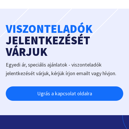
VISZONTELADÓK
JELENTKEZÉSÉT
VÁRJUK
Egyedi ár, speciális ajánlatok - viszonteladók
jelentkezését várjuk, kérjük írjon emailt vagy hívjon.
Ugrás a kapcsolat oldalra