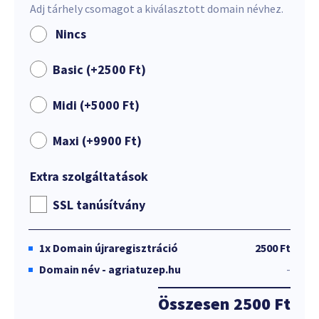
Adj tárhely csomagot a kiválasztott domain névhez.
Nincs
Basic (+
2500
Ft
)
Midi (+
5000
Ft
)
Maxi (+
9900
Ft
)
Extra szolgáltatások
SSL tanúsítvány
1x
Domain újraregisztráció
2500 Ft
Domain név - agriatuzep.hu
-
Összesen
2500 Ft