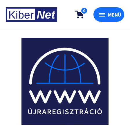
0
MENÜ