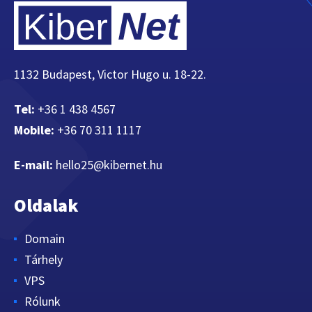
1132 Budapest, Victor Hugo u. 18-22.
Tel:
+36 1 438 4567
Mobile:
+36 70 311 1117
E-mail:
hello25@kibernet.hu
Oldalak
Domain
Tárhely
VPS
Rólunk