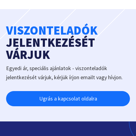
VISZONTELADÓK
JELENTKEZÉSÉT
VÁRJUK
Egyedi ár, speciális ajánlatok - viszonteladók
jelentkezését várjuk, kérjük írjon emailt vagy hívjon.
Ugrás a kapcsolat oldalra