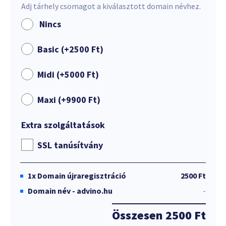
Adj tárhely csomagot a kiválasztott domain névhez.
Nincs
Basic (+
2500
Ft
)
Midi (+
5000
Ft
)
Maxi (+
9900
Ft
)
Extra szolgáltatások
SSL tanúsítvány
1x
Domain újraregisztráció
2500 Ft
Domain név - advino.hu
-
Összesen
2500 Ft