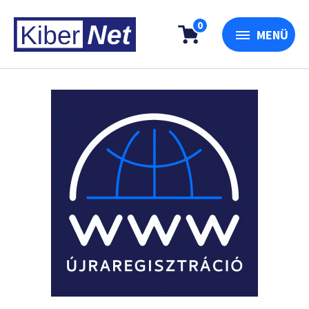
0
MENÜ