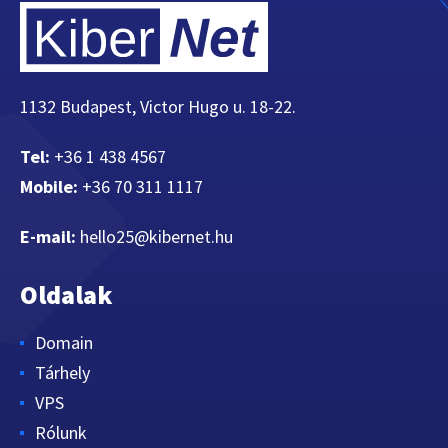
1132 Budapest, Victor Hugo u. 18-22.
Tel:
+36 1 438 4567
Mobile:
+36 70 311 1117
E-mail:
hello25@kibernet.hu
Oldalak
Domain
Tárhely
VPS
Rólunk