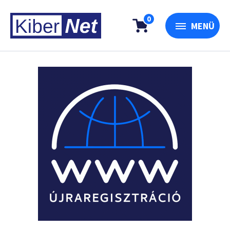
0
MENÜ