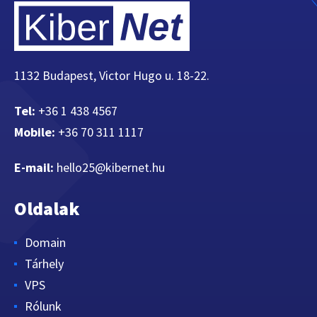
1132 Budapest, Victor Hugo u. 18-22.
Tel:
+36 1 438 4567
Mobile:
+36 70 311 1117
E-mail:
hello25@kibernet.hu
Oldalak
Domain
Tárhely
VPS
Rólunk