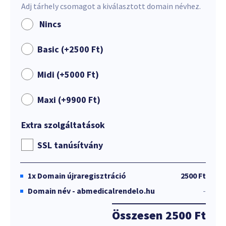
Adj tárhely csomagot a kiválasztott domain névhez.
Nincs
Basic (+
2500
Ft
)
Midi (+
5000
Ft
)
Maxi (+
9900
Ft
)
Extra szolgáltatások
SSL tanúsítvány
1x
Domain újraregisztráció
2500 Ft
Domain név - abmedicalrendelo.hu
-
Összesen
2500 Ft