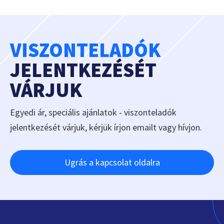
VISZONTELADÓK
JELENTKEZÉSÉT
VÁRJUK
Egyedi ár, speciális ajánlatok - viszonteladók
jelentkezését várjuk, kérjük írjon emailt vagy hívjon.
Ugrás a kapcsolat oldalra