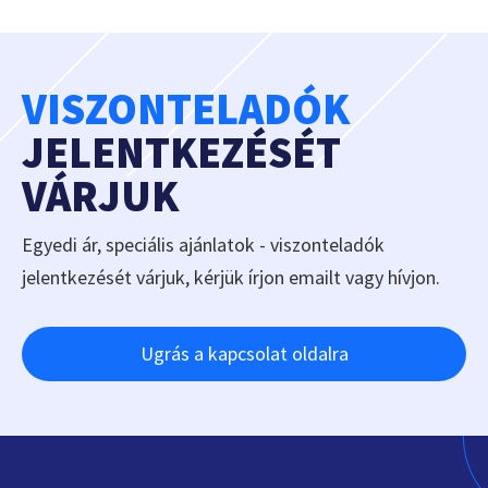
VISZONTELADÓK
JELENTKEZÉSÉT
VÁRJUK
Egyedi ár, speciális ajánlatok - viszonteladók
jelentkezését várjuk, kérjük írjon emailt vagy hívjon.
Ugrás a kapcsolat oldalra