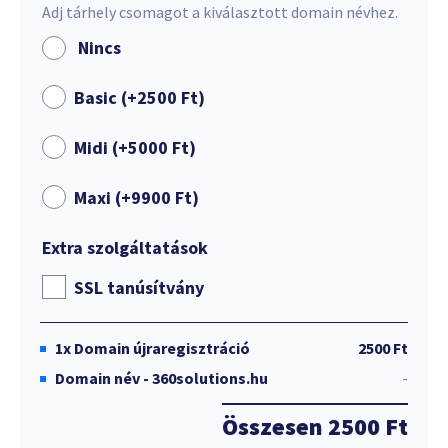
Adj tárhely csomagot a kiválasztott domain névhez.
Nincs
Basic (+
2500
Ft
)
Midi (+
5000
Ft
)
Maxi (+
9900
Ft
)
Extra szolgáltatások
SSL tanúsítvány
1x
Domain újraregisztráció
2500 Ft
Domain név - 360solutions.hu
-
Összesen
2500 Ft