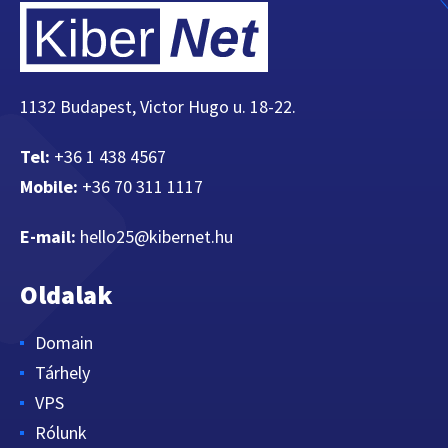
1132 Budapest, Victor Hugo u. 18-22.
Tel:
+36 1 438 4567
Mobile:
+36 70 311 1117
E-mail:
hello25@kibernet.hu
Oldalak
Domain
Tárhely
VPS
Rólunk