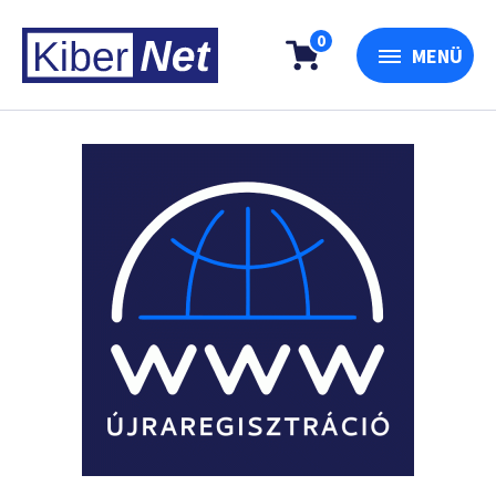
0
MENÜ