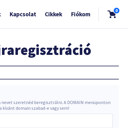
0
k
Kapcsolat
Cikkek
Fiókom
raregisztráció
 nevet szeretnéd beregisztrálni. A DOMAIN menüponton
 a kívánt domain szabad-e vagy sem!