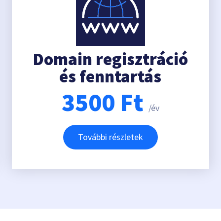
Domain regisztráció
és fenntartás
3500
Ft
/év
További részletek