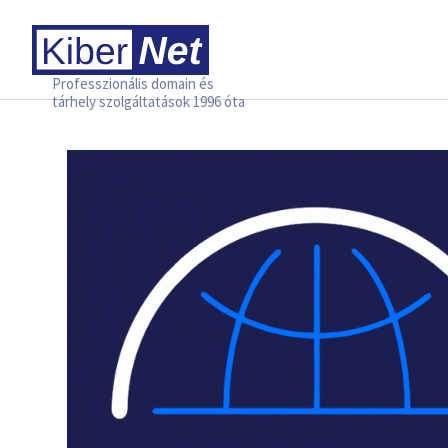
Professzionális domain és
tárhely szolgáltatások 1996 óta