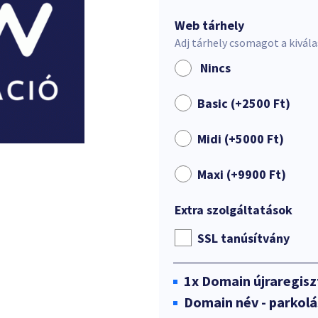
Web tárhely
Adj tárhely csomagot a kivál
Nincs
Basic (+
2500
Ft
)
Midi (+
5000
Ft
)
Maxi (+
9900
Ft
)
Extra szolgáltatások
SSL tanúsítvány
1x
Domain újraregisz
Domain név - parkolá