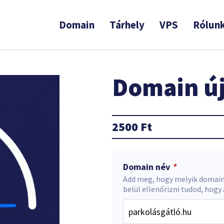
Domain
Tárhely
VPS
Rólun
Domain új
2500
Ft
Domain név
*
Add meg, hogy melyik domain
belül ellenőrizni tudod, hogy