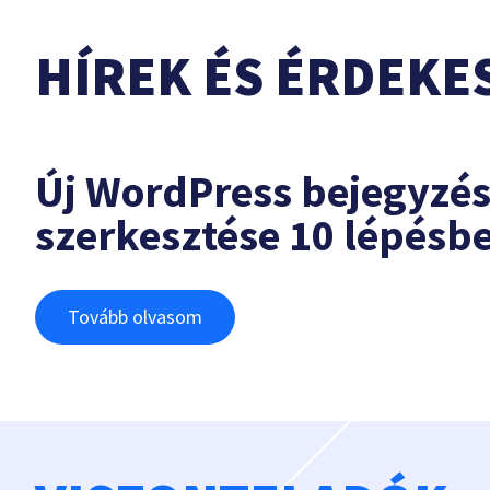
HÍREK ÉS ÉRDEKE
Új WordPress bejegyzé
szerkesztése 10 lépésb
Tovább olvasom