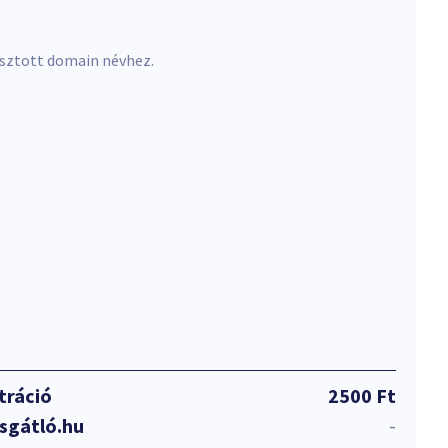
asztott domain névhez.
tráció
2500 Ft
sgátló.hu
-