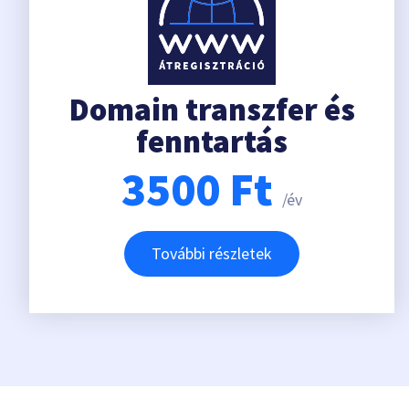
Domain transzfer és
fenntartás
3500
Ft
/év
További részletek