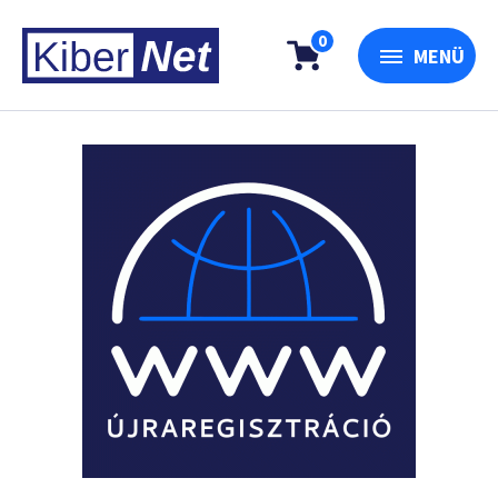
0
MENÜ