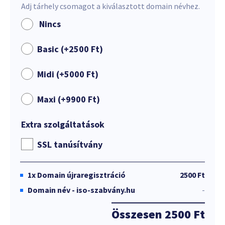
Adj tárhely csomagot a kiválasztott domain névhez.
Nincs
Basic (+
2500
Ft
)
Midi (+
5000
Ft
)
Maxi (+
9900
Ft
)
Extra szolgáltatások
SSL tanúsítvány
1x
Domain újraregisztráció
2500 Ft
Domain név - iso-szabvány.hu
-
Összesen
2500 Ft