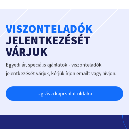
VISZONTELADÓK
JELENTKEZÉSÉT
VÁRJUK
Egyedi ár, speciális ajánlatok - viszonteladók
jelentkezését várjuk, kérjük írjon emailt vagy hívjon.
Ugrás a kapcsolat oldalra