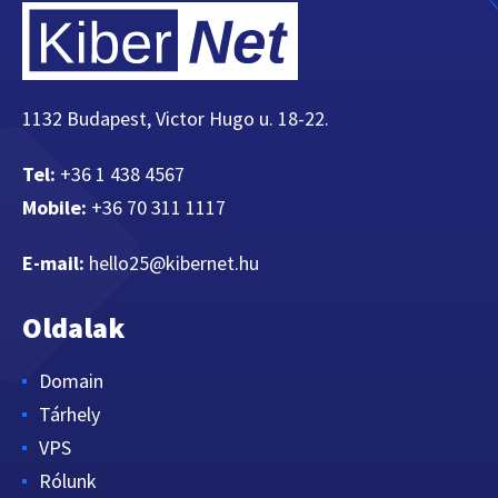
1132 Budapest, Victor Hugo u. 18-22.
Tel:
+36 1 438 4567
Mobile:
+36 70 311 1117
E-mail:
hello25@kibernet.hu
Oldalak
Domain
Tárhely
VPS
Rólunk