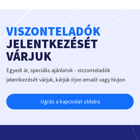
VISZONTELADÓK
JELENTKEZÉSÉT
VÁRJUK
Egyedi ár, speciális ajánlatok - viszonteladók
jelentkezését várjuk, kérjük írjon emailt vagy hívjon.
Ugrás a kapcsolat oldalra