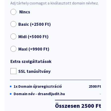
Adj tárhely csomagot a kiválasztott domain névhez.
Nincs
Basic (+
2500
Ft
)
Midi (+
5000
Ft
)
Maxi (+
9900
Ft
)
Extra szolgáltatások
SSL tanúsítvány
1x
Domain újraregisztráció
2500 Ft
Domain név - drsandljudit.hu
-
Összesen
2500 Ft