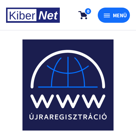
0
MENÜ