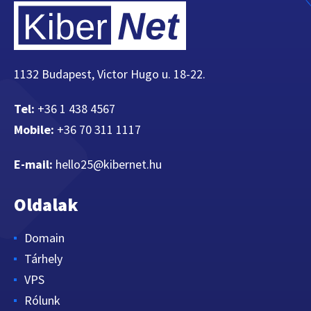
1132 Budapest, Victor Hugo u. 18-22.
Tel:
+36 1 438 4567
Mobile:
+36 70 311 1117
E-mail:
hello25@kibernet.hu
Oldalak
Domain
Tárhely
VPS
Rólunk