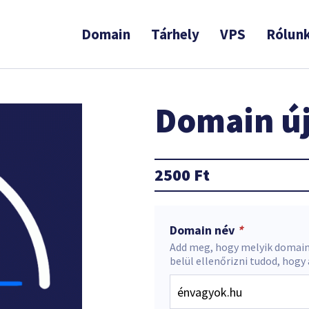
Domain
Tárhely
VPS
Rólun
Domain új
2500
Ft
Domain név
*
Add meg, hogy melyik domain
belül ellenőrizni tudod, hogy