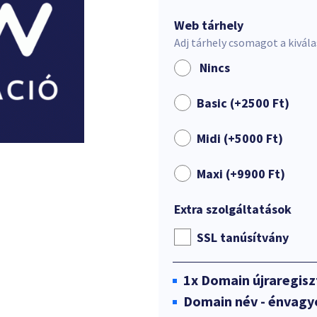
Web tárhely
Adj tárhely csomagot a kivál
Nincs
Basic (+
2500
Ft
)
Midi (+
5000
Ft
)
Maxi (+
9900
Ft
)
Extra szolgáltatások
SSL tanúsítvány
1x
Domain újraregisz
Domain név - énvagy