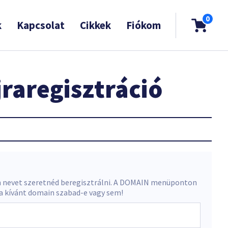
0
k
Kapcsolat
Cikkek
Fiókom
raregisztráció
 nevet szeretnéd beregisztrálni. A DOMAIN menüponton
 a kívánt domain szabad-e vagy sem!