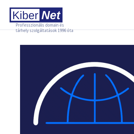
Professzionális domain és
tárhely szolgáltatások 1996 óta