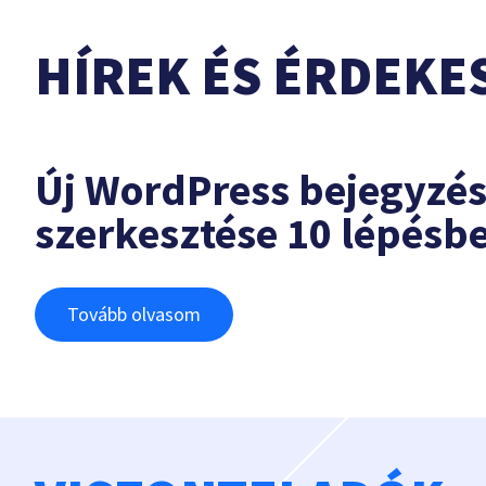
HÍREK ÉS ÉRDEKE
Új WordPress bejegyzé
szerkesztése 10 lépésb
Tovább olvasom