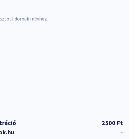
asztott domain névhez.
tráció
2500 Ft
ok.hu
-