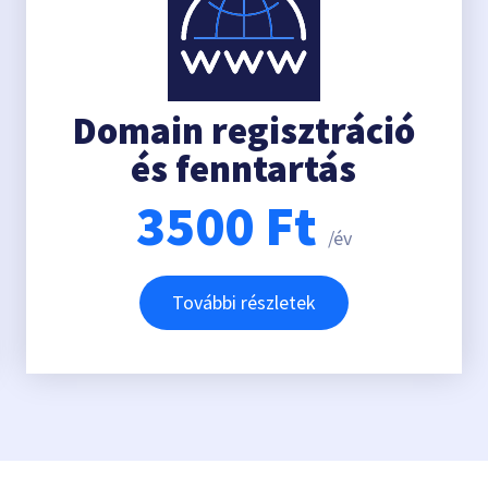
Domain regisztráció
és fenntartás
3500
Ft
/év
További részletek