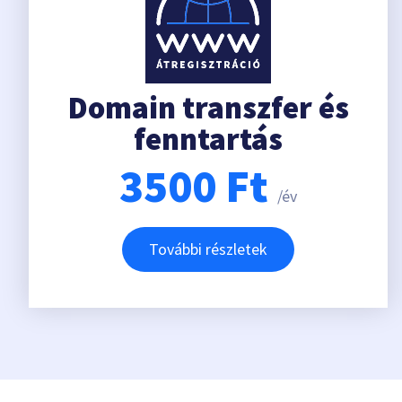
Domain transzfer és
fenntartás
3500
Ft
/év
További részletek